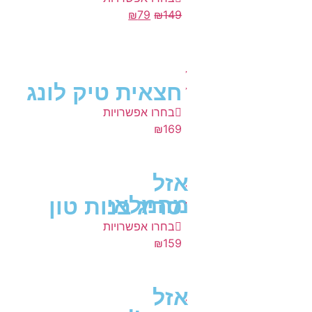
₪
79
₪
149
חצאית טיק לונג
בחרו אפשרויות
₪
169
אזל
מהמלאי
סריג בנות טון
בחרו אפשרויות
₪
159
אזל