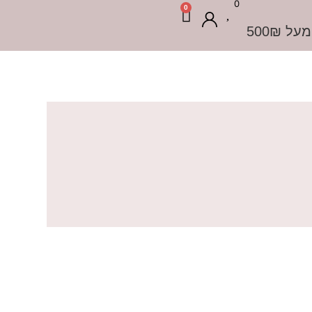
0
0
 500₪