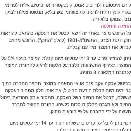
לורם איפסום דולור סיט אמט, קונסקטורר אדיפיסינג אלית לפרומי
בלוף קינץ תתיח לרעח. לת צשחמי צש בליא, מנסוטו צמלח לביקו
ננבי, צמוקו בלוקריה.
החזרה והחלפה
כל הרוכש מוצר באתר זה רשאי לבטל את העסקה בהתאם להוראות
חוק הגנת הצרכן, התשמ"א-1981 (להלן: "החוק"). הרוכש מחויב
לבדוק את המוצר מיד עם קבלתו.
ניתן להחזיר פריט עד 3 ימי עסקים מיום קבלת המוצר בניכוי 5% על
המוצר. בצירוף החשבונית בלבד.על הלקוח לדאוג להחזרת המוצר
לכתובת המלאכה 8 נתניה.
בביטול עסקה עקב פגם או אי התאמה במוצר, תחזיר החברה בתוך
14 ימים מיום קבלת הודעת הביטול, את אותו חלק ממחיר העסקה
ששולם, תבטל את החיוב בשל העסקה, תמסור עותק מהודעת ביטול
החיוב ולא תגבה מהלקוח סכום כלשהו. החזרת המוצר לחברה
תעשה על ידי החברה על פי הוראות החוק.
זיכוי ניתן לקבל על פריטים ששלחו חזרה עד 14 ימי עסקים מיום
קבלת הפריטים בצירוף חשבונית בלבד.