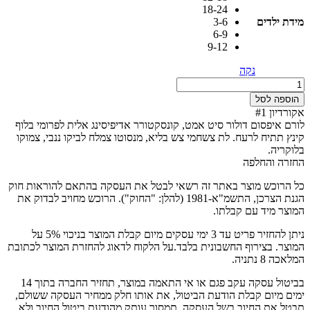
18-24
מידת ילדים
3-6
6-9
9-12
נקה
כמות
של
הוספה לסל
בייבי
אקורדיון #1
בת
לורם איפסום דולור סיט אמט, קונסקטורר אדיפיסינג אלית לפרומי בלוף
צליל
קינץ תתיח לרעח. לת צשחמי צש בליא, מנסוטו צמלח לביקו ננבי, צמוקו
בלוקריה.
החזרה והחלפה
כל הרוכש מוצר באתר זה רשאי לבטל את העסקה בהתאם להוראות חוק
הגנת הצרכן, התשמ"א-1981 (להלן: "החוק"). הרוכש מחויב לבדוק את
המוצר מיד עם קבלתו.
ניתן להחזיר פריט עד 3 ימי עסקים מיום קבלת המוצר בניכוי 5% על
המוצר. בצירוף החשבונית בלבד.על הלקוח לדאוג להחזרת המוצר לכתובת
המלאכה 8 נתניה.
בביטול עסקה עקב פגם או אי התאמה במוצר, תחזיר החברה בתוך 14
ימים מיום קבלת הודעת הביטול, את אותו חלק ממחיר העסקה ששולם,
תבטל את החיוב בשל העסקה, תמסור עותק מהודעת ביטול החיוב ולא