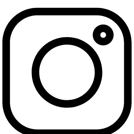
דלג
לתוכן