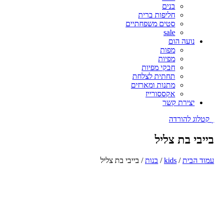
בנים
חליפות ברית
סטים משפחתיים
sale
נועה הום
מפות
מפיות
חבקי מפיות
תחתית לצלחת
מתנות ומארזים
אקססורייז
יצירת קשר
קטלוג להורדה
בייבי בת צליל
עמוד הבית
/
kids
/
בנות
/ בייבי בת צליל