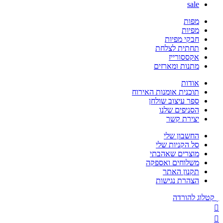
sale
מפות
מפיות
חבקי מפיות
תחתית לצלחת
אקססורייז
מתנות ומארזים
אודות
תוכנית אומנות האירוח
ספר עיצוב שולחן
הסניפים שלנו
יצירת קשר
החשבון שלי
סל הקניות שלי
מוצרים שאהבתי
משלוחים ואספקה
תקנון האתר
הצהרת נגישות
קטלוג להורדה