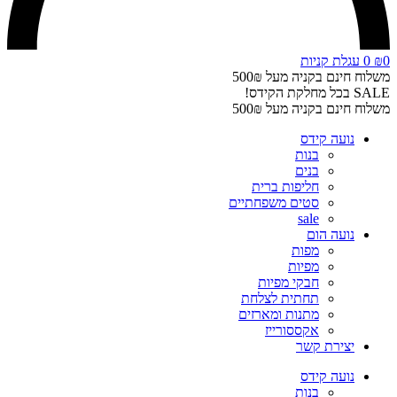
0
₪
0
עגלת קניות
משלוח חינם בקניה מעל 500₪
SALE בכל מחלקת הקידס!
משלוח חינם בקניה מעל 500₪
נועה קידס
בנות
בנים
חליפות ברית
סטים משפחתיים
sale
נועה הום
מפות
מפיות
חבקי מפיות
תחתית לצלחת
מתנות ומארזים
אקססורייז
יצירת קשר
נועה קידס
בנות