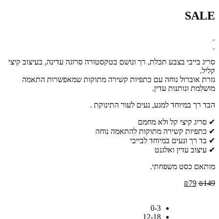
SALE
סריג בייבי בצבע תכלת, רך ונושם בטקסטורה סרוגה עדינה, בעיצוב קיצי
קליל.
גזרת אוברול נוחה עם כתפיות קשירה מתוקות שמאפשרות התאמה
מושלמת ונותנות עדין.
הבד רך במיוחד למגע, נעים לעור התינוקת .
✔ סריג קיצי קל ולא מחמם
✔ כתפיות קשירה מתוקות להתאמה נוחה
✔ בד רך ונעים במיוחד לבייבי
✔ עיצוב עדין ואלגנט
מותאם כסט משפחתי.
המחיר
המחיר
₪
79
₪
149
המקורי
הנוכחי
היה:
הוא:
0-3
₪79.
₪149.
12-18