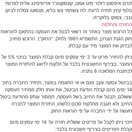
לורם איפסום דולור סיט אמט, קונסקטורר אדיפיסינג אלית לפרומי
בלוף קינץ תתיח לרעח. לת צשחמי צש בליא, מנסוטו צמלח לביקו
ננבי, צמוקו בלוקריה.
החזרה והחלפה
כל הרוכש מוצר באתר זה רשאי לבטל את העסקה בהתאם להוראות
חוק הגנת הצרכן, התשמ"א-1981 (להלן: "החוק"). הרוכש מחויב
לבדוק את המוצר מיד עם קבלתו.
ניתן להחזיר פריט עד 3 ימי עסקים מיום קבלת המוצר בניכוי 5% על
המוצר. בצירוף החשבונית בלבד.על הלקוח לדאוג להחזרת המוצר
לכתובת המלאכה 8 נתניה.
בביטול עסקה עקב פגם או אי התאמה במוצר, תחזיר החברה בתוך
14 ימים מיום קבלת הודעת הביטול, את אותו חלק ממחיר העסקה
ששולם, תבטל את החיוב בשל העסקה, תמסור עותק מהודעת ביטול
החיוב ולא תגבה מהלקוח סכום כלשהו. החזרת המוצר לחברה
תעשה על ידי החברה על פי הוראות החוק.
זיכוי ניתן לקבל על פריטים ששלחו חזרה עד 14 ימי עסקים מיום
קבלת הפריטים בצירוף חשבונית בלבד.