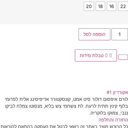
20
18
16
22
הוספה לסל
טבלת מידות
אקורדיון #1
לורם איפסום דולור סיט אמט, קונסקטורר אדיפיסינג אלית לפרומי
בלוף קינץ תתיח לרעח. לת צשחמי צש בליא, מנסוטו צמלח לביקו
ננבי, צמוקו בלוקריה.
החזרה והחלפה
כל הרוכש מוצר באתר זה רשאי לבטל את העסקה בהתאם להוראות