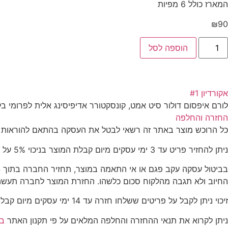
המארז כולל 6 מפיות
₪
90
הוספה לסל
אקורדיון #1
לורם איפסום דולור סיט אמט, קונסקטורר אדיפיסינג אלית לפרומי בל
החזרה והחלפה
כל הרוכש מוצר באתר זה רשאי לבטל את העסקה בהתאם להוראות חוק הגנת הצרכן, התשמ"א-1981 (להלן: "החוק"). 
ניתן להחזיר פריט עד 3 ימי עסקים מיום קבלת המוצר בניכוי 5% על המוצר. בצירוף החשבונית בלבד.על הלקוח לדאוג להחזרת המוצר לכתובת המלאכה 8 נתניה.
החיוב ולא תגבה מהלקוח סכום כלשהו. החזרת המוצר לחברה תעשה 
זיכוי ניתן לקבל על פריטים ששלחו חזרה עד 14 ימי עסקים מיום קבלת הפריטים בצירוף חשבונית בלבד.
ניתן לקרוא את תנאי ההחזרה והחלפה המלאים על פי תקנון האתר
בע