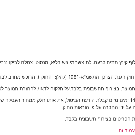
וף קינץ תתיח לרעח. לת צשחמי צש בליא, מנסוטו צמלח לביקו ננבי, 
הרוכש מחויב לבדוק את המוצר מיד עם קבלתו.
בביטול עסקה עקב פגם או אי התאמה במוצר, תחזיר החברה בתוך 14 ימים מיום קבלת הודעת הביט
על ידי החברה על פי הוראות החוק.
מוד זה.