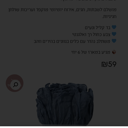
מושלם לשבתות, חגים, אירוח יומיומי מוקפד ועריכות שולחן
חגיגיות.
בד קליל ונעים
צבע כחול רך ואלגנטי
משתלב נהדר עם כלים בגוונים בהירים וזהב
מגיע במארז של 6 יחי
₪
59
אזל
מהמלאי