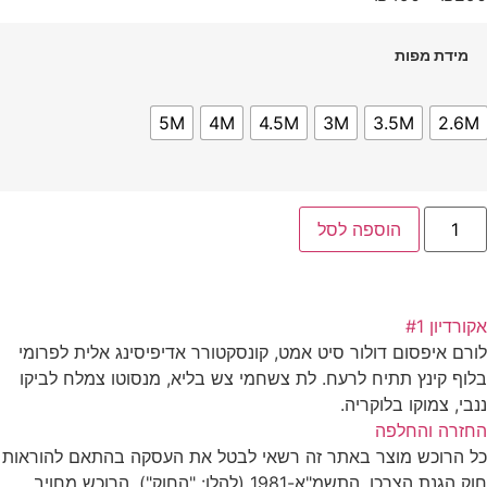
מידת מפות
5M
4M
4.5M
3M
3.5M
2.6M
הוספה לסל
אקורדיון #1
לורם איפסום דולור סיט אמט, קונסקטורר אדיפיסינג אלית לפרומי
בלוף קינץ תתיח לרעח. לת צשחמי צש בליא, מנסוטו צמלח לביקו
ננבי, צמוקו בלוקריה.
החזרה והחלפה
כל הרוכש מוצר באתר זה רשאי לבטל את העסקה בהתאם להוראות
חוק הגנת הצרכן, התשמ"א-1981 (להלן: "החוק"). הרוכש מחויב