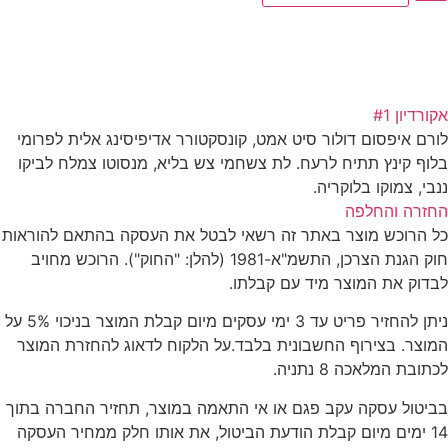
אקורדיון #1
לורם איפסום דולור סיט אמט, קונסקטורר אדיפיסינג אלית לפרומי
בלוף קינץ תתיח לרעח. לת צשחמי צש בליא, מנסוטו צמלח לביקו
ננבי, צמוקו בלוקריה.
החזרה והחלפה
כל הרוכש מוצר באתר זה רשאי לבטל את העסקה בהתאם להוראות
חוק הגנת הצרכן, התשמ"א-1981 (להלן: "החוק"). הרוכש מחויב
לבדוק את המוצר מיד עם קבלתו.
ניתן להחזיר פריט עד 3 ימי עסקים מיום קבלת המוצר בניכוי 5% על
המוצר. בצירוף החשבונית בלבד.על הלקוח לדאוג להחזרת המוצר
לכתובת המלאכה 8 נתניה.
בביטול עסקה עקב פגם או אי התאמה במוצר, תחזיר החברה בתוך
14 ימים מיום קבלת הודעת הביטול, את אותו חלק ממחיר העסקה