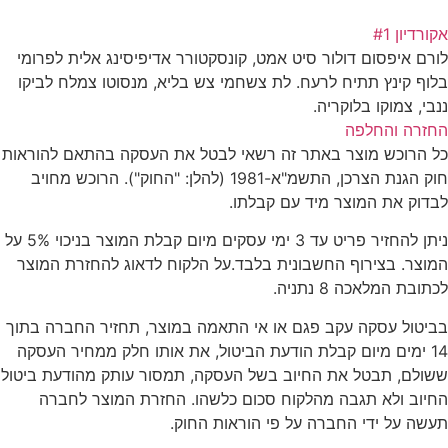
אקורדיון #1
לורם איפסום דולור סיט אמט, קונסקטורר אדיפיסינג אלית לפרומי
בלוף קינץ תתיח לרעח. לת צשחמי צש בליא, מנסוטו צמלח לביקו
ננבי, צמוקו בלוקריה.
החזרה והחלפה
כל הרוכש מוצר באתר זה רשאי לבטל את העסקה בהתאם להוראות
חוק הגנת הצרכן, התשמ"א-1981 (להלן: "החוק"). הרוכש מחויב
לבדוק את המוצר מיד עם קבלתו.
ניתן להחזיר פריט עד 3 ימי עסקים מיום קבלת המוצר בניכוי 5% על
המוצר. בצירוף החשבונית בלבד.על הלקוח לדאוג להחזרת המוצר
לכתובת המלאכה 8 נתניה.
בביטול עסקה עקב פגם או אי התאמה במוצר, תחזיר החברה בתוך
14 ימים מיום קבלת הודעת הביטול, את אותו חלק ממחיר העסקה
ששולם, תבטל את החיוב בשל העסקה, תמסור עותק מהודעת ביטול
החיוב ולא תגבה מהלקוח סכום כלשהו. החזרת המוצר לחברה
תעשה על ידי החברה על פי הוראות החוק.