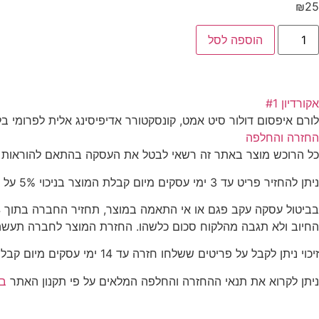
₪
25
הוספה לסל
אקורדיון #1
לורם איפסום דולור סיט אמט, קונסקטורר אדיפיסינג אלית לפרומי בל
החזרה והחלפה
כל הרוכש מוצר באתר זה רשאי לבטל את העסקה בהתאם להוראות חוק הגנת הצרכן, התשמ"א-1981 (להלן: "החוק"). 
ניתן להחזיר פריט עד 3 ימי עסקים מיום קבלת המוצר בניכוי 5% על המוצר. בצירוף החשבונית בלבד.על הלקוח לדאוג להחזרת המוצר לכתובת המלאכה 8 נתניה.
החיוב ולא תגבה מהלקוח סכום כלשהו. החזרת המוצר לחברה תעשה 
זיכוי ניתן לקבל על פריטים ששלחו חזרה עד 14 ימי עסקים מיום קבלת הפריטים בצירוף חשבונית בלבד.
ניתן לקרוא את תנאי ההחזרה והחלפה המלאים על פי תקנון האתר
בע