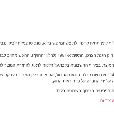
וף קינץ תתיח לרעח. לת צשחמי צש בליא, מנסוטו צמלח לביקו ננבי, 
הרוכש מחויב לבדוק את המוצר מיד עם קבלתו.
בביטול עסקה עקב פגם או אי התאמה במוצר, תחזיר החברה בתוך 14 ימים מיום קבלת הודעת הביט
על ידי החברה על פי הוראות החוק.
מוד זה.