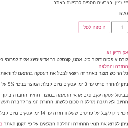
** זמין בצבעים נוספים לרכישה באתר
₪
20
הוספה לסל
אקורדיון #1
לורם איפסום דולור סיט אמט, קונסקטורר אדיפיסינג אלית לפרומי בל
החזרה והחלפה
כל הרוכש מוצר באתר זה רשאי לבטל את העסקה בהתאם להוראות חוק הגנת הצרכן, התשמ"א-1981 (להלן: "החוק"). 
ניתן להחזיר פריט עד 3 ימי עסקים מיום קבלת המוצר בניכוי 5% על המוצר. בצירוף החשבונית בלבד.על הלקוח לדאוג להחזרת המוצר לכתובת המלאכה 8 נתניה.
החיוב ולא תגבה מהלקוח סכום כלשהו. החזרת המוצר לחברה תעשה 
זיכוי ניתן לקבל על פריטים ששלחו חזרה עד 14 ימי עסקים מיום קבלת הפריטים בצירוף חשבונית בלבד.
ניתן לקרוא את תנאי ההחזרה והחלפה המלאים על פי תקנון האתר
בע