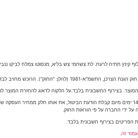
וף קינץ תתיח לרעח. לת צשחמי צש בליא, מנסוטו צמלח לביקו ננבי, 
הרוכש מחויב לבדוק את המוצר מיד עם קבלתו.
בביטול עסקה עקב פגם או אי התאמה במוצר, תחזיר החברה בתוך 14 ימים מיום קבלת הודעת הביט
על ידי החברה על פי הוראות החוק.
מוד זה.