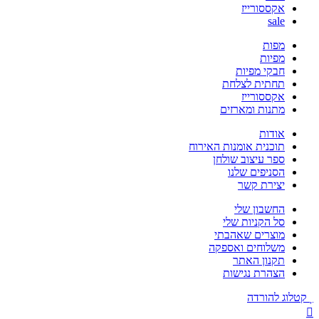
אקססורייז
sale
מפות
מפיות
חבקי מפיות
תחתית לצלחת
אקססורייז
מתנות ומארזים
אודות
תוכנית אומנות האירוח
ספר עיצוב שולחן
הסניפים שלנו
יצירת קשר
החשבון שלי
סל הקניות שלי
מוצרים שאהבתי
משלוחים ואספקה
תקנון האתר
הצהרת נגישות
קטלוג להורדה