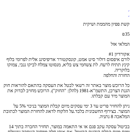
קשת פפיון מהממת ושיקית
₪
35
המלאי אזל
אקורדיון #1
לורם איפסום דולור סיט אמט, קונסקטורר אדיפיסינג אלית לפרומי בלוף
קינץ תתיח לרעח. לת צשחמי צש בליא, מנסוטו צמלח לביקו ננבי, צמוקו
בלוקריה.
החזרה והחלפה
כל הרוכש מוצר באתר זה רשאי לבטל את העסקה בהתאם להוראות חוק
הגנת הצרכן, התשמ"א-1981 (להלן: "החוק"). הרוכש מחויב לבדוק את
המוצר מיד עם קבלתו.
ניתן להחזיר פריט עד 3 ימי עסקים מיום קבלת המוצר בניכוי 5% על
המוצר. בצירוף החשבונית בלבד.על הלקוח לדאוג להחזרת המוצר לכתובת
המלאכה 8 נתניה.
בביטול עסקה עקב פגם או אי התאמה במוצר, תחזיר החברה בתוך 14
ימים מיום קבלת הודעת הביטול, את אותו חלק ממחיר העסקה ששולם,