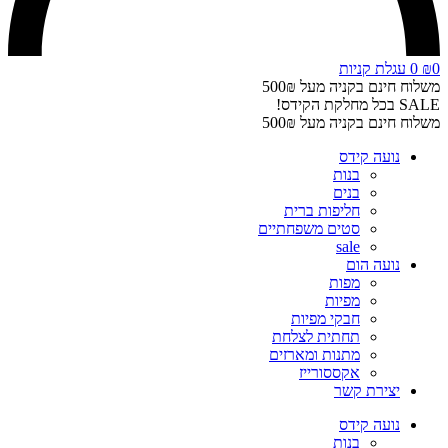
0
₪
0
עגלת קניות
משלוח חינם בקניה מעל 500₪
SALE בכל מחלקת הקידס!
משלוח חינם בקניה מעל 500₪
נועה קידס
בנות
בנים
חליפות ברית
סטים משפחתיים
sale
נועה הום
מפות
מפיות
חבקי מפיות
תחתית לצלחת
מתנות ומארזים
אקססורייז
יצירת קשר
נועה קידס
בנות