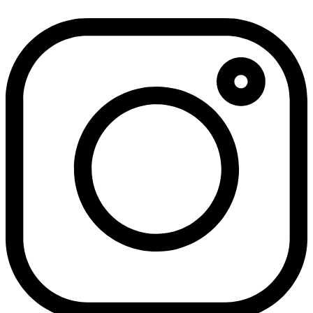
דלג
לתוכן