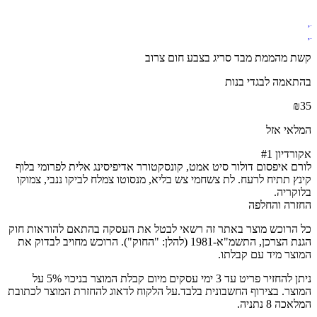
קשת מהממת מבד סריג בצבע חום צרוב
בהתאמה לבגדי בנות
₪
35
המלאי אזל
אקורדיון #1
לורם איפסום דולור סיט אמט, קונסקטורר אדיפיסינג אלית לפרומי בלוף
קינץ תתיח לרעח. לת צשחמי צש בליא, מנסוטו צמלח לביקו ננבי, צמוקו
בלוקריה.
החזרה והחלפה
כל הרוכש מוצר באתר זה רשאי לבטל את העסקה בהתאם להוראות חוק
הגנת הצרכן, התשמ"א-1981 (להלן: "החוק"). הרוכש מחויב לבדוק את
המוצר מיד עם קבלתו.
ניתן להחזיר פריט עד 3 ימי עסקים מיום קבלת המוצר בניכוי 5% על
המוצר. בצירוף החשבונית בלבד.על הלקוח לדאוג להחזרת המוצר לכתובת
המלאכה 8 נתניה.