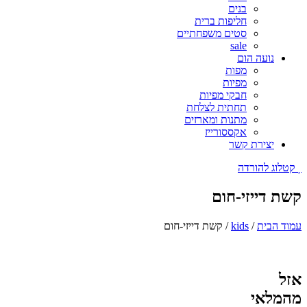
בנים
חליפות ברית
סטים משפחתיים
sale
נועה הום
מפות
מפיות
חבקי מפיות
תחתית לצלחת
מתנות ומארזים
אקססורייז
יצירת קשר
קטלוג להורדה
קשת דייזי-חום
עמוד הבית
/
kids
/ קשת דייזי-חום
אזל
מהמלאי