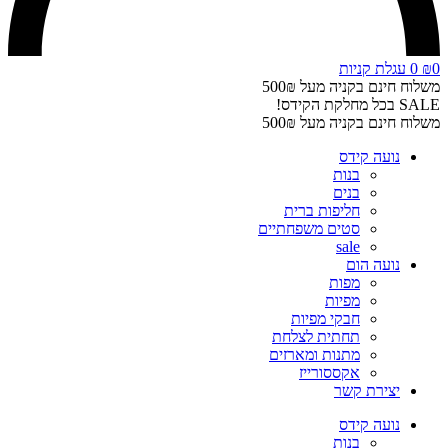
0
₪
0
עגלת קניות
משלוח חינם בקניה מעל 500₪
SALE בכל מחלקת הקידס!
משלוח חינם בקניה מעל 500₪
נועה קידס
בנות
בנים
חליפות ברית
סטים משפחתיים
sale
נועה הום
מפות
מפיות
חבקי מפיות
תחתית לצלחת
מתנות ומארזים
אקססורייז
יצירת קשר
נועה קידס
בנות