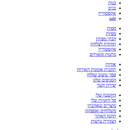
בנות
בנים
אקססורייז
sale
מפות
מפיות
חבקי מפיות
תחתית לצלחת
אקססורייז
מתנות ומארזים
אודות
תוכנית אומנות האירוח
ספר עיצוב שולחן
הסניפים שלנו
יצירת קשר
החשבון שלי
סל הקניות שלי
מוצרים שאהבתי
משלוחים ואספקה
תקנון האתר
הצהרת נגישות