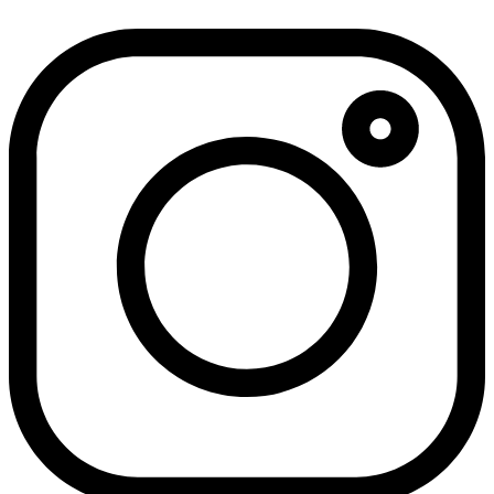
דלג
לתוכן