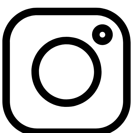
דלג
לתוכן