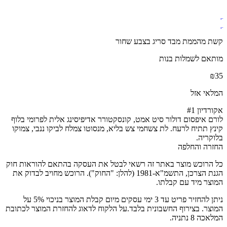
קשת מהממת מבד סריג בצבע שחור
מותאם לשמלות בנות
₪
35
המלאי אזל
אקורדיון #1
לורם איפסום דולור סיט אמט, קונסקטורר אדיפיסינג אלית לפרומי בלוף
קינץ תתיח לרעח. לת צשחמי צש בליא, מנסוטו צמלח לביקו ננבי, צמוקו
בלוקריה.
החזרה והחלפה
כל הרוכש מוצר באתר זה רשאי לבטל את העסקה בהתאם להוראות חוק
הגנת הצרכן, התשמ"א-1981 (להלן: "החוק"). הרוכש מחויב לבדוק את
המוצר מיד עם קבלתו.
ניתן להחזיר פריט עד 3 ימי עסקים מיום קבלת המוצר בניכוי 5% על
המוצר. בצירוף החשבונית בלבד.על הלקוח לדאוג להחזרת המוצר לכתובת
המלאכה 8 נתניה.