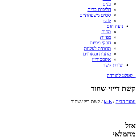
בנים
חליפות ברית
סטים משפחתיים
sale
נועה הום
מפות
מפיות
חבקי מפיות
תחתית לצלחת
מתנות ומארזים
אקססורייז
יצירת קשר
קטלוג להורדה
קשת דייזי-שחור
עמוד הבית
/
kids
/ קשת דייזי-שחור
אזל
מהמלאי