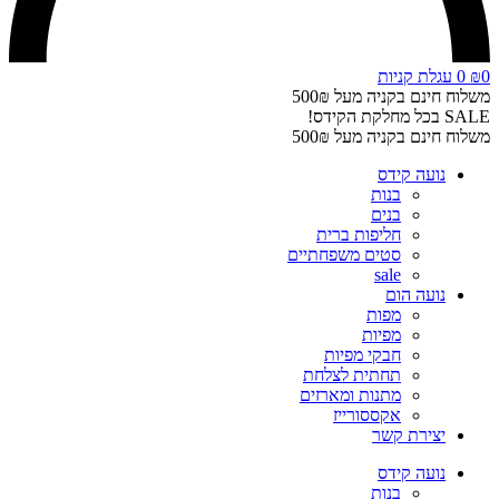
0
₪
0
עגלת קניות
משלוח חינם בקניה מעל 500₪
SALE בכל מחלקת הקידס!
משלוח חינם בקניה מעל 500₪
נועה קידס
בנות
בנים
חליפות ברית
סטים משפחתיים
sale
נועה הום
מפות
מפיות
חבקי מפיות
תחתית לצלחת
מתנות ומארזים
אקססורייז
יצירת קשר
נועה קידס
בנות