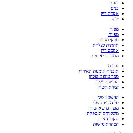
בנות
בנים
אקססורייז
sale
מפות
מפיות
חבקי מפיות
תחתית לצלחת
אקססורייז
מתנות ומארזים
אודות
תוכנית אומנות האירוח
ספר עיצוב שולחן
הסניפים שלנו
יצירת קשר
החשבון שלי
סל הקניות שלי
מוצרים שאהבתי
משלוחים ואספקה
תקנון האתר
הצהרת נגישות